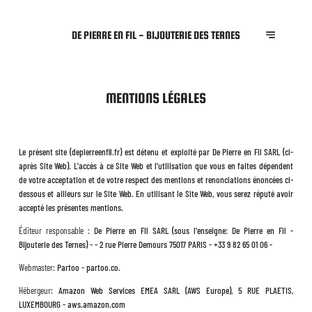
DE PIERRE EN FIL - BIJOUTERIE DES TERNES
MENTIONS LÉGALES
Le présent site (depierreenfil.fr) est détenu et exploité par De Pierre en Fil SARL (ci-
après Site Web). L'accès à ce Site Web et l'utilisation que vous en faites dépendent
de votre acceptation et de votre respect des mentions et renonciations énoncées ci-
dessous et ailleurs sur le Site Web. En utilisant le Site Web, vous serez réputé avoir
accepté les présentes mentions.
Éditeur responsable :
De Pierre en Fil SARL (sous l'enseigne: De Pierre en Fil -
Bijouterie des Ternes) - - 2 rue Pierre Demours 75017 PARIS - +33 9 82 65 01 06 -
Webmaster:
Partoo - partoo.co.
Hébergeur:
Amazon Web Services EMEA SARL (AWS Europe), 5 RUE PLAETIS,
LUXEMBOURG - aws.amazon.com